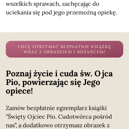
wszelkich sprawach, zachęcając do
uciekania się pod jego przemożną opiekę.
CHCĘ OTRZYMAĆ BEZPŁATNIE KSIĄŻKĘ
WRAZ Z OBRAZKIEM I RÓŻAŃCEM!
Poznaj życie i cuda św. Ojca
Pio, powierzając się Jego
opiece!
Zamów bezpłatnie egzemplarz książki
‘’Święty Ojciec Pio. Cudotwórca pośród
nas’’, a dodatkowo otrzymasz obrazek z