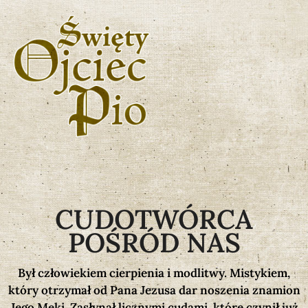
CUDOTWÓRCA
POŚRÓD NAS
Był człowiekiem cierpienia i modlitwy. Mistykiem,
który otrzymał od Pana Jezusa dar noszenia znamion
Jego Męki. Zasłynął licznymi cudami, które czynił już