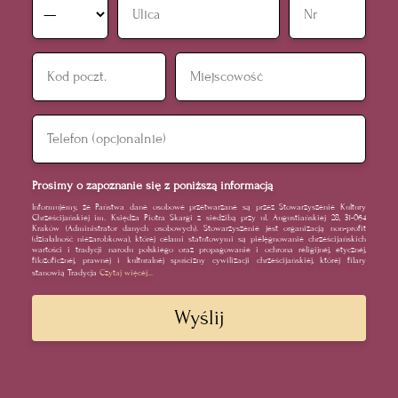
Prosimy o zapoznanie się z poniższą informacją
Informujemy, że Państwa dane osobowe przetwarzane są przez Stowarzyszenie Kultury
Chrześcijańskiej im. Księdza Piotra Skargi z siedzibą przy ul. Augustiańskiej 28, 31-064
Kraków (Administrator danych osobowych). Stowarzyszenie jest organizacją non-profit
(działalność niezarobkowa), której celami statutowymi są pielęgnowanie chrześcijańskich
wartości i tradycji narodu polskiego oraz propagowanie i ochrona religijnej, etycznej,
filozoficznej, prawnej i kulturalnej spuścizny cywilizacji chrześcijańskiej, której filary
stanowią Tradycja
Wyślij